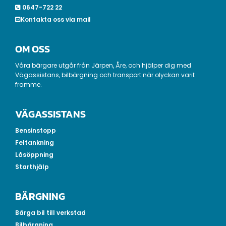
0647-722 22

Kontakta oss via mail

OM OSS
Våra bärgare utgår från Järpen, Åre, och hjälper dig med
Vägassistans, bilbärgning och transport när olyckan varit
framme.
VÄGASSISTANS
Bensinstopp
Feltankning
Låsöppning
Starthjälp
BÄRGNING
Bärga bil till verkstad
Bilbärgning