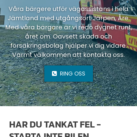
Våra bärgere utför vägassistans i hela
Jämtland med utgångsort Järpen, Åre.
Med våra bärgare är vi redo dygnet runt,
året om. Oavsett skada och
försäkringsbolag hjälper vi dig vidare.
Varmt välkommen att kontakta oss.
RING OSS
HAR DU TANKAT FEL -
STARTA INTE BILEN