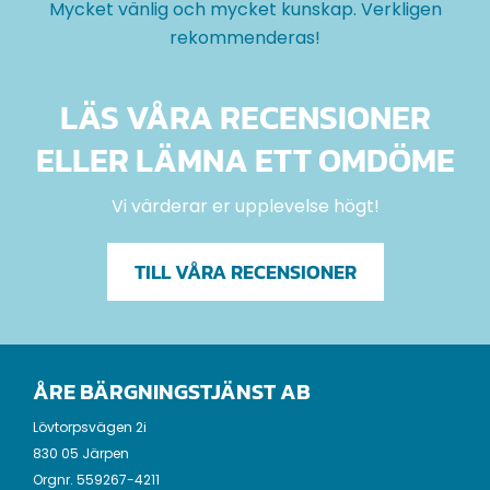
Mycket vänlig och mycket kunskap. Verkligen
rekommenderas!
LÄS VÅRA RECENSIONER
ELLER LÄMNA ETT OMDÖME
Vi värderar er upplevelse högt!
TILL VÅRA RECENSIONER
ÅRE BÄRGNINGSTJÄNST AB
Lövtorpsvägen 2i
830 05 Järpen
Orgnr. 559267-4211