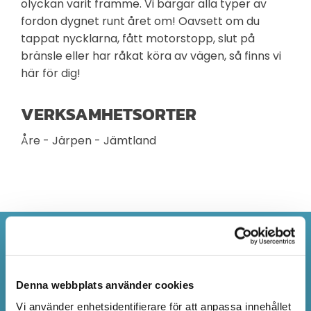
olyckan varit framme. Vi bärgar alla typer av
fordon dygnet runt året om! Oavsett om du
tappat nycklarna, fått motorstopp, slut på
bränsle eller har råkat köra av vägen, så finns vi
här för dig!
VERKSAMHETSORTER
Åre - Järpen - Jämtland
SÅHÄR GÖR DU FÖR
ATT FÅ HJÄLP MED
Denna webbplats använder cookies
FELTANKNING I ÅRE
Vi använder enhetsidentifierare för att anpassa innehållet