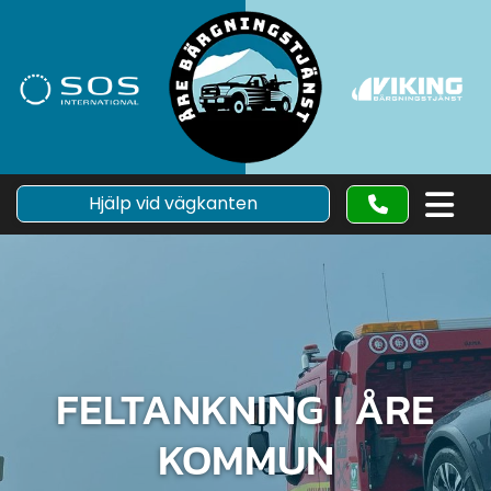
Hjälp vid vägkanten
FELTANKNING I ÅRE
KOMMUN