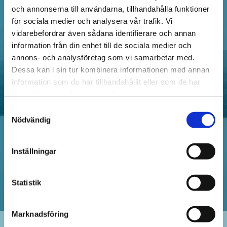
och annonserna till användarna, tillhandahålla funktioner
MED OMNEJD?
för sociala medier och analysera vår trafik. Vi
vidarebefordrar även sådana identifierare och annan
information från din enhet till de sociala medier och
Snabb Hjälp Dygnet Runt - Berätta vart du
annons- och analysföretag som vi samarbetar med.
befinner dig, ditt regnr kort om ditt problem eller
Dessa kan i sin tur kombinera informationen med annan
önskemål så kommer vi med en liten eller stor
information som du har tillhandahållit eller som de har
bärgningsbil. Allt från rådgivning, motorstopp,
samlat in när du har använt deras tjänster.
starthjälp, feltankning, låsöppning, punktering,
Samtyckesval
dikeskörning eller bara fastnat.
Nödvändig
Inställningar
KONTAKTA OSS IDAG
Statistik
Marknadsföring