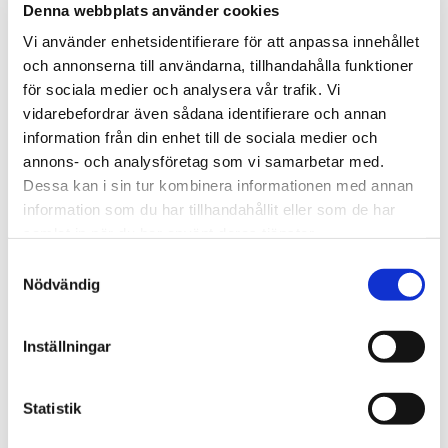
Denna webbplats använder cookies
Vi använder enhetsidentifierare för att anpassa innehållet
och annonserna till användarna, tillhandahålla funktioner
för sociala medier och analysera vår trafik. Vi
vidarebefordrar även sådana identifierare och annan
information från din enhet till de sociala medier och
annons- och analysföretag som vi samarbetar med.
Dessa kan i sin tur kombinera informationen med annan
information som du har tillhandahållit eller som de har
samlat in när du har använt deras tjänster.
Samtyckesval
Nödvändig
VÄGASSISTANS I ÅRE &
E14
Inställningar
Vi hjälper dig om ditt fordon skulle bli
strömlöst. Vare sig det är sommar eller
Statistik
vinter så räcker ibland inte strömmen till.