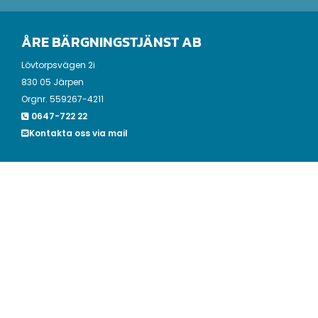
ÅRE BÄRGNINGSTJÄNST AB
Lövtorpsvägen 2i
830 05 Järpen
Orgnr. 559267-4211
0647-722 22

Kontakta oss via mail

OM OSS
Våra bärgare utgår från Järpen, Åre, och hjälper dig med
Vägassistans, bilbärgning och transport när olyckan varit
framme.
VÄGASSISTANS
Bensinstopp
Feltankning