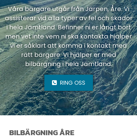
Våra bärgare utgår från Järpen, Åre. Vi
assisterar vid alla typer av fel och skador
i hela Jämtland. Befinner ni er långt bort
men vet inte vem ni ska kontakta hjälper
vi er såklart att komma i kontakt med
rätt bärgare. Vi hjälper er med
bilbärgning i hela Jämtland.
RING OSS
BILBÄRGNING ÅRE