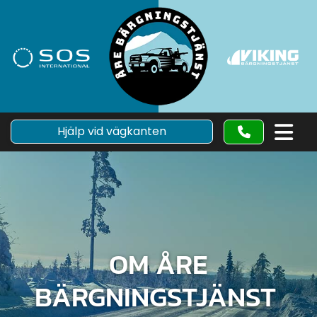
Hjälp vid vägkanten
OM ÅRE
BÄRGNINGSTJÄNST