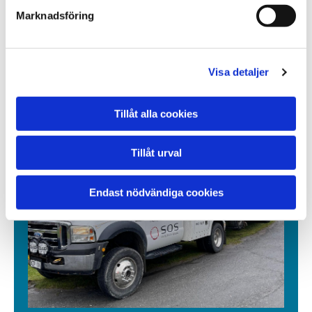
Vi har den kraften som krävs för att
Marknadsföring
starta igång er bil både under vinterns
kallaste dygn och såklart resten av året.
Med en kraftfull startbooster eller
Visa detaljer
startkablar gjorda för vinter så startar
det mesta med hjälp av oss!
Tillåt alla cookies
Tillåt urval
Endast nödvändiga cookies