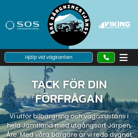
Hjälp vid vägkanten
TACK FÖR DIN
FÖRFRÅGAN
Vi utför bilbärgning och vägassistans i
hela Jämtland med utgångsort Järpen,
Åre. Med våra bärgare är vi redo dygnet