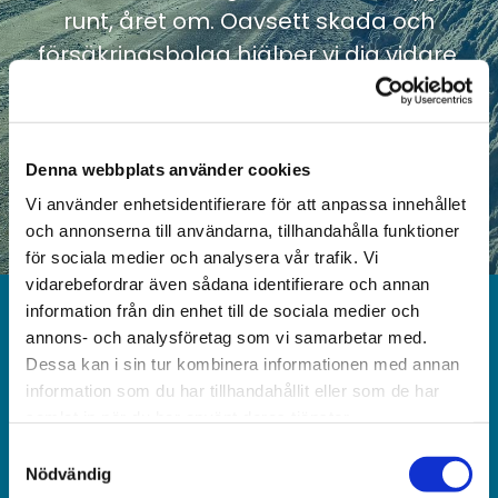
runt, året om. Oavsett skada och
försäkringsbolag hjälper vi dig vidare.
Varmt välkommen att kontakta oss.
RING OSS
Denna webbplats använder cookies
Vi använder enhetsidentifierare för att anpassa innehållet
och annonserna till användarna, tillhandahålla funktioner
för sociala medier och analysera vår trafik. Vi
vidarebefordrar även sådana identifierare och annan
information från din enhet till de sociala medier och
ÅRE BÄRGNINGSTJÄNST AB
annons- och analysföretag som vi samarbetar med.
Lövtorpsvägen 2i
Dessa kan i sin tur kombinera informationen med annan
830 05 Järpen
information som du har tillhandahållit eller som de har
Orgnr. 559267-4211
samlat in när du har använt deras tjänster.
0647-722 22

Samtyckesval
Kontakta oss via mail

Nödvändig